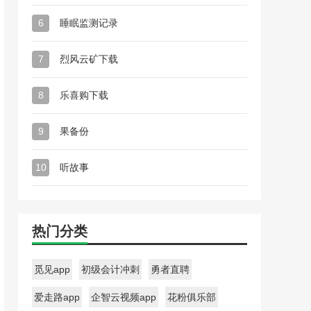
6
睡眠监测记录
7
烈风云矿下载
8
乐喜购下载
9
果备份
10
听故事
热门分类
觅见app
初级会计冲刺
勇者直聘
爱走路app
企智云视频app
花粉俱乐部