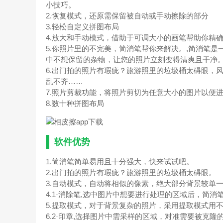
小技巧。
2.恢复模式，还原需保留被自动或手动擦除的部分
3.轻松自定义拼图布局
4.放大和手动模式，借助于可调大小的画笔帮助你精
5.你照片里的不完美，简消笔帮你来解决。,简消笔是
中不想保留的杂物，让您的照片立刻变得清爽且干净
6.出门拍的照片有瑕疵？旅游照里的垃圾桶太碍眼，
乱不齐……
7.照片剪裁功能，将照片剪切为任意大小的图片以便
8.数十种拼图布局
软件优势
1.简消笔简单易用且十分强大，快来试试吧。
2.出门拍的照片有瑕疵？旅游照里的垃圾桶太碍眼。
3.自动模式，自动将相似的像素，绝大部分背景较单
4.1·消除笔,选中图片中想要进行处理的区域后，简
5.提取模式，对于背景复杂的照片，采用提取模式用
6.2·印章,选择图片中需采样的区域，对准需要被克