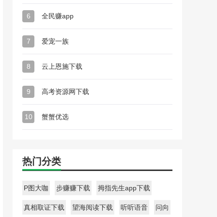
6
全民赚app
7
爱宠一族
8
云上恩施下载
9
高考资源网下载
10
蟹蟹优选
热门分类
P图大咖
步赚赚下载
拇指先生app下载
真相取证下载
望海阅读下载
听听语音
问向