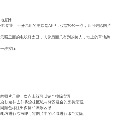
确地擦除
一款专业且十分易用的消除笔APP，仅需轻轻一点，即可去除图片
。
风景照里面的电线杆太丑，人像后面总有别的路人，地上的草地杂
进一步擦除
一的照片只需一次点击就可以完全擦除背景
消笔会快速抹去并将涂抹区域与背景融合的完美无瑕。
不同颜色标注出保留和擦除区域
隆的地方进行涂抹即可将图片中的区域进行印章克隆。