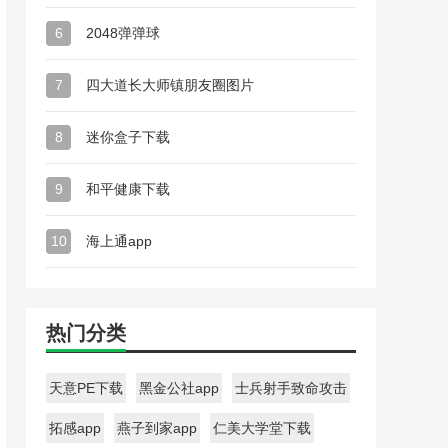
6
2048弹弹球
7
四大道长大师镇朋友圈图片
8
迷你盒子下载
9
和平健康下载
10
海上通app
热门分类
天意PE下载
黑金公社app
士兵射手致命攻击
拓感app
燕子到家app
仁美大学堂下载