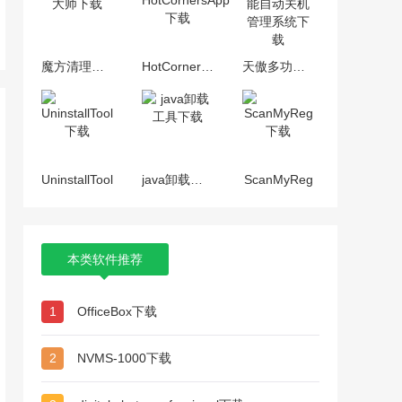
魔方清理大师
HotCornersApp
天傲多功能自动关机管理系统
UninstallTool
java卸载工具
ScanMyReg
本类软件推荐
1
OfficeBox下载
2
NVMS-1000下载