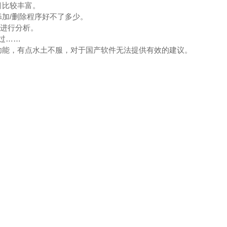
目比较丰富。
加/删除程序好不了多少。
此进行分析。
飘过……
功能，有点水土不服，对于国产软件无法提供有效的建议。