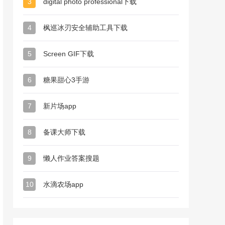
3
digital photo professional下载
4
枫巡冰刃安全辅助工具下载
5
Screen GIF下载
6
糖果甜心3手游
7
新片场app
8
备课大师下载
9
懒人作业答案搜题
10
水滴农场app