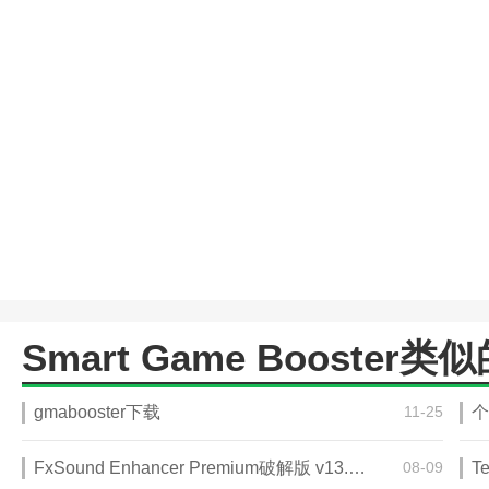
Smart Game Booster
gmabooster下载
11-25
个
FxSound Enhancer Premium破解版 v13.028
08-09
T